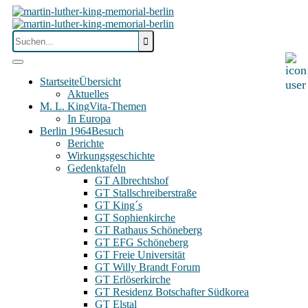
Startseite
Übersicht
Aktuelles
M. L. King
Vita-Themen
In Europa
Berlin 1964
Besuch
Berichte
Wirkungsgeschichte
Gedenktafeln
GT Albrechtshof
GT Stallschreiberstraße
GT King´s
GT Sophienkirche
GT Rathaus Schöneberg
GT EFG Schöneberg
GT Freie Universität
GT Willy Brandt Forum
GT Erlöserkirche
GT Residenz Botschafter Südkorea
GT Elstal