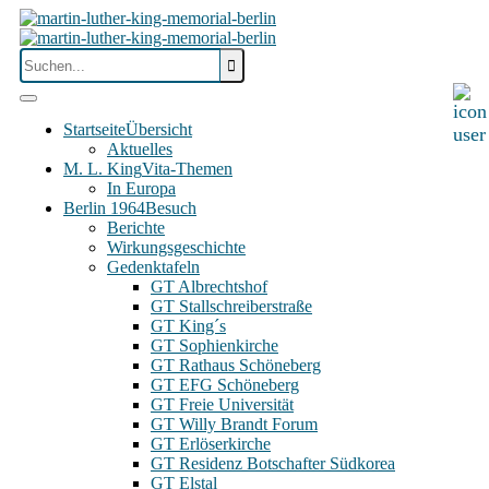
Startseite
Übersicht
Aktuelles
M. L. King
Vita-Themen
In Europa
Berlin 1964
Besuch
Berichte
Wirkungsgeschichte
Gedenktafeln
GT Albrechtshof
GT Stallschreiberstraße
GT King´s
GT Sophienkirche
GT Rathaus Schöneberg
GT EFG Schöneberg
GT Freie Universität
GT Willy Brandt Forum
GT Erlöserkirche
GT Residenz Botschafter Südkorea
GT Elstal