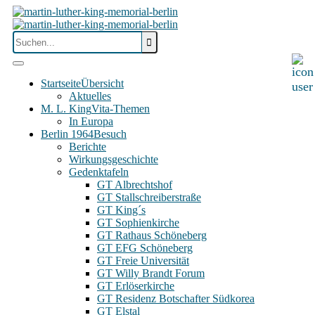
Startseite
Übersicht
Aktuelles
M. L. King
Vita-Themen
In Europa
Berlin 1964
Besuch
Berichte
Wirkungsgeschichte
Gedenktafeln
GT Albrechtshof
GT Stallschreiberstraße
GT King´s
GT Sophienkirche
GT Rathaus Schöneberg
GT EFG Schöneberg
GT Freie Universität
GT Willy Brandt Forum
GT Erlöserkirche
GT Residenz Botschafter Südkorea
GT Elstal