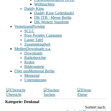
Weihnachten
Daddy King
Daddy King Gedenktafel
DK ITB · Messe Berlin
DK Weitere Standorte
Vernetzung
Projekte
SCLC
Poor Peoples Campaign
Lange Tafel
Zusammenarbeit
Medien
Downloads u.a.
Downloads
Radioberichte
Reden
Bildergalerie
Über uns
Memorial Berlin
Memorial
Unterstützung
Übersicht
Suchen
Ebene
Kategorie: Denkmal
Sortiert nach: