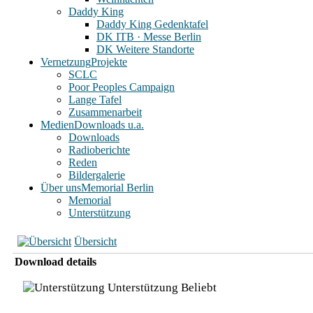
Daddy King
Daddy King Gedenktafel
DK ITB · Messe Berlin
DK Weitere Standorte
Vernetzung
Projekte
SCLC
Poor Peoples Campaign
Lange Tafel
Zusammenarbeit
Medien
Downloads u.a.
Downloads
Radioberichte
Reden
Bildergalerie
Über uns
Memorial Berlin
Memorial
Unterstützung
Übersicht
Download details
Unterstützung
Beliebt