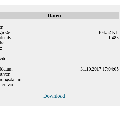
Daten
on
größe
104.32 KB
loads
1.483
che
z
r
ite
lldatum
31.10.2017 17:04:05
lt von
rungsdatum
ert von
Download