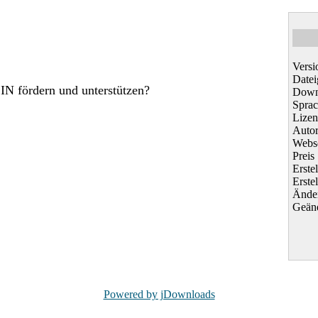
Versi
Datei
N fördern und unterstützen?
Down
Spra
Lizen
Auto
Webse
Preis
Erste
Erstel
Ände
Geänd
Powered by jDownloads