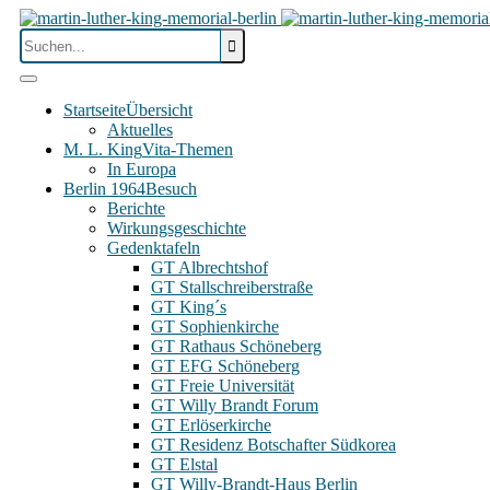
Startseite
Übersicht
Aktuelles
M. L. King
Vita-Themen
In Europa
Berlin 1964
Besuch
Berichte
Wirkungsgeschichte
Gedenktafeln
GT Albrechtshof
GT Stallschreiberstraße
GT King´s
GT Sophienkirche
GT Rathaus Schöneberg
GT EFG Schöneberg
GT Freie Universität
GT Willy Brandt Forum
GT Erlöserkirche
GT Residenz Botschafter Südkorea
GT Elstal
GT Willy-Brandt-Haus Berlin