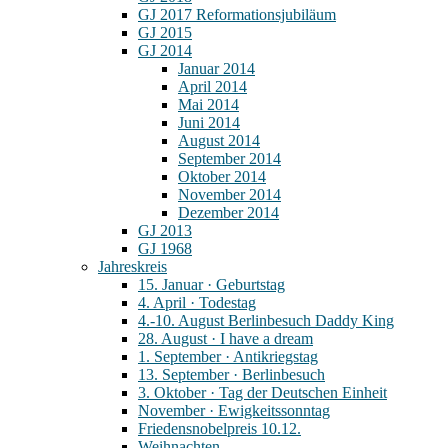
GJ 2017 Reformationsjubiläum
GJ 2015
GJ 2014
Januar 2014
April 2014
Mai 2014
Juni 2014
August 2014
September 2014
Oktober 2014
November 2014
Dezember 2014
GJ 2013
GJ 1968
Jahreskreis
15. Januar · Geburtstag
4. April · Todestag
4.-10. August Berlinbesuch Daddy King
28. August · I have a dream
1. September · Antikriegstag
13. September · Berlinbesuch
3. Oktober · Tag der Deutschen Einheit
November · Ewigkeitssonntag
Friedensnobelpreis 10.12.
Weihnachten